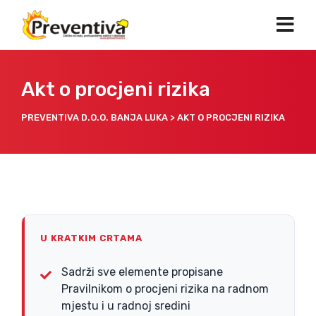
Akt o procjeni rizika
PREVENTIVA D.O.O. BANJA LUKA
>
AKT O PROCJENI RIZIKA
U KRATKIM CRTAMA
Sadrži sve elemente propisane
Pravilnikom o procjeni rizika na radnom
mjestu i u radnoj sredini