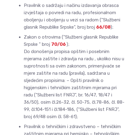
Pravilnik o sadržaju i načinu izdavanja obrasca
izvještaja o povredi na radu, profesionalnom
oboljenju i oboljenju u vezi sa radom (“Službeni
glasnik Republike Srpske”, broj broj
66/08
);
Zakon o otrovima (“Službeni glasnik Republike
Srpske ” broj
70/06
);
Do donošenja propisa opštim i posebnim
mjerama zaštite i zdravlja na radu , ukoliko nisu u
suprotnosti sa ovim zakonom, primenjivaće se
mjere zaštite na radu (pravila), sadržana u
sljedećim propisima: – Opšti pravilnik o
higijenskim i tehničkim zaštitnim mjerama pri
radu (“Službeni list FNRJ”, br. 16/47, 18/47 i
36/50), osim čl.26-32, čl. 50-75, čl.78-86, čl. 88-
99, čl.104-151 i čl.184-186, (“Službeni list FNRJ”,
broj 69/48 osim čl. 58-61);
Pravilnik o tehničkim i zdravstveno – tehničkim
zaštitnim mjerama pri hemijsko – tehnološkim