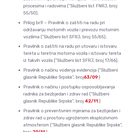
procesima i radovima (“Službeni list FNRJ, broj
55/50);
Prilog br.9 – Pravilnik o zaštiti na radu pri
održavanju motornih vozila i prevozu motornim
vozilima (“Službeni list SFRJ, broj 55/65);
Pravilnik o zaštiti na radu pri utovaru i istovaru
tereta u teretna motorna vozila i istovaru tereta
iz takvih vozila (“Službeni list SFRJ, broj 17/66);
Pravilnik o načinu vođenja evidencija (“Službeni
glasnik Republike Srpske”, broj
63/09
)
Pravilnik o načinu i postupku osposobljavanja
radnika za bezbjedan i zdrav rad (“Službeni
glasnik Republike Srpske”, broj
42/11
)
Pravilnik o preventivnim mjerama za bezbjedan i
zdrav rad u prostoru ugroženom eksplozivnom
atmosferom (“Službeni glasnik Republike Srpske”,