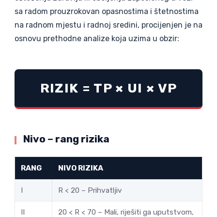
sa radom prouzrokovan opasnostima i štetnostima
na radnom mjestu i radnoj sredini, procijenjen je na
osnovu prethodne analize koja uzima u obzir:
RIZIK = TP × UI × VP
Nivo – rang rizika
RANG
NIVO RIZIKA
I
R < 20 – Prihvatljiv
II
20 < R < 70 – Mali, riješiti ga uputstvom,