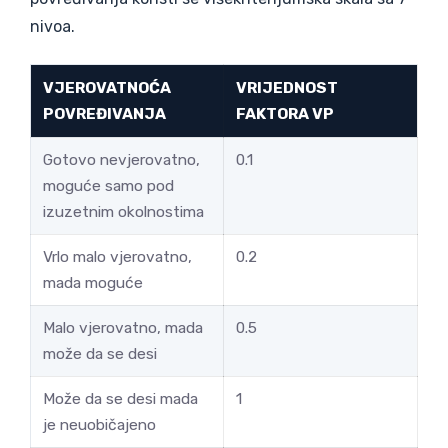
nivoa.
VJEROVATNOĆA
VRIJEDNOST
POVREĐIVANJA
FAKTORA VP
Gotovo nevjerovatno,
0.1
moguće samo pod
izuzetnim okolnostima
Vrlo malo vjerovatno,
0.2
mada moguće
Malo vjerovatno, mada
0.5
može da se desi
Može da se desi mada
1
je neuobičajeno