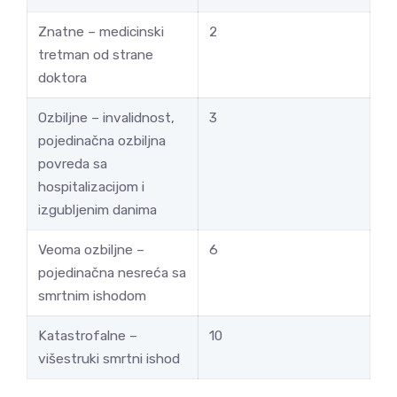
Znatne – medicinski
2
tretman od strane
doktora
Ozbiljne – invalidnost,
3
pojedinačna ozbiljna
povreda sa
hospitalizacijom i
izgubljenim danima
Veoma ozbiljne –
6
pojedinačna nesreća sa
smrtnim ishodom
Katastrofalne –
10
višestruki smrtni ishod