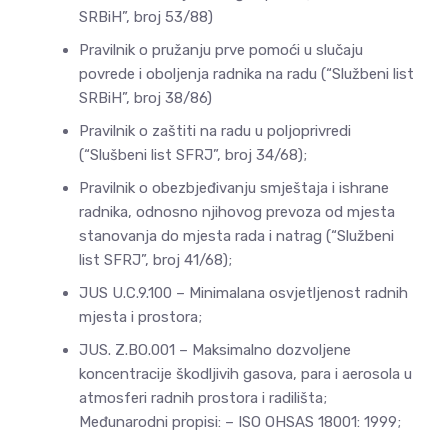
SRBiH”, broj 53/88)
Pravilnik o pružanju prve pomoći u slučaju
povrede i oboljenja radnika na radu (“Službeni list
SRBiH”, broj 38/86)
Pravilnik o zaštiti na radu u poljoprivredi
(“Slušbeni list SFRJ”, broj 34/68);
Pravilnik o obezbjeđivanju smještaja i ishrane
radnika, odnosno njihovog prevoza od mjesta
stanovanja do mjesta rada i natrag (“Službeni
list SFRJ”, broj 41/68);
JUS U.C.9.100 – Minimalana osvjetljenost radnih
mjesta i prostora;
JUS. Z.BO.001 – Maksimalno dozvoljene
koncentracije škodljivih gasova, para i aerosola u
atmosferi radnih prostora i radilišta;
Međunarodni propisi: – ISO OHSAS 18001: 1999;