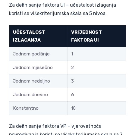
Za definisanje faktora UI – učestalost izlaganja
koristi se višekriterijumska skala sa 5 nivoa.
UČESTALOST
VRIJEDNOST
IZLAGANJA
FAKTORA UI
Jednom godišnje
1
Jednom mjesečno
2
Jednom nedeljno
3
Jednom dnevno
6
Konstantno
10
Za definisanje faktora VP – vjerovatnoća
povređivanja koristi se višekriterijumska skala sa 7