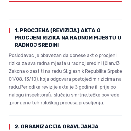
1. PROCJENA (REVIZIJA) AKTA O
PROCJENI RIZIKA NA RADNOM MJESTU U
RADNOJ SREDINI
Poslodavac je obavezan da donese akt o procjenI
rizika za sva radna mjesta u radnoj sredini (član.13
Zakona o zastiti na radu Sl.glasnik Republike Srpske
01/08, 13/10). koja odgovara postojećim rizicima na
radu.Periodika revizije akta je 3 godine ili prije po
nalogu inspektora(u slučaju smrtne,tečke povrede
,promjene tehnološkog procesa,preseljenja.
2. ORGANIZACIJA OBAVLJANJA