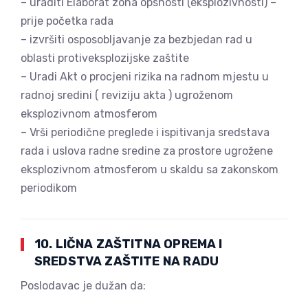
– uraditi Elaborat zona opsnosti (eksplozivnosti) –
prije početka rada
– izvršiti osposobljavanje za bezbjedan rad u
oblasti protiveksplozijske zaštite
– Uradi Akt o procjeni rizika na radnom mjestu u
radnoj sredini ( reviziju akta ) ugroženom
eksplozivnom atmosferom
– Vrši periodične preglede i ispitivanja sredstava
rada i uslova radne sredine za prostore ugrožene
eksplozivnom atmosferom u skaldu sa zakonskom
periodikom
10. LIČNA ZAŠTITNA OPREMA I
SREDSTVA ZAŠTITE NA RADU
Poslodavac je dužan da: