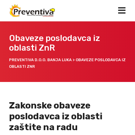
Obaveze poslodavca iz
oblasti ZnR
PREVENTIVA D.O.O. BANJA LUKA
>
OBAVEZE POSLODAVCA IZ
OBLASTI ZNR
Zakonske obaveze
poslodavca iz oblasti
zaštite na radu