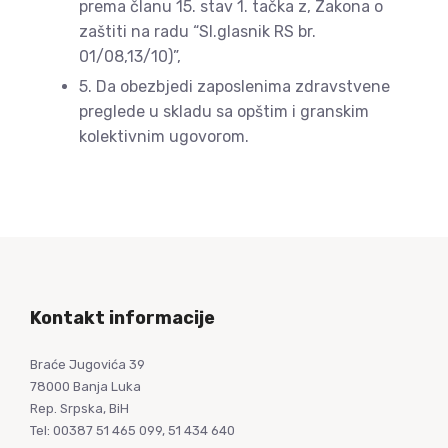
prema članu 15. stav 1. tačka z, Zakona o
zaštiti na radu “Sl.glasnik RS br.
01/08,13/10)”,
5. Da obezbjedi zaposlenima zdravstvene
preglede u skladu sa opštim i granskim
kolektivnim ugovorom.
Kontakt informacije
Braće Jugovića 39
78000 Banja Luka
Rep. Srpska, BiH
Tel: 00387 51 465 099, 51 434 640